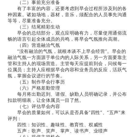
（二）事前充分准备
有了丰富的内容，还要考虑到早会过程所涉及到的各
种因素。诸如场地，器材，音乐，须配合的人员事先沟通
等等，尽量准备充分。
（三）结尾精彩生动
早会的总结部分，观点应明确有力，尽量使用通俗流
畅的语言引起全体成员的共鸣，将早会气氛推向高潮。
（四）营造融洽气氛
“没有融洽的气氛，就根本谈不上早会经营”。早会的
融洽气氛一方面源于单位内的人际关系，另一方面要靠主
管和主持人的现场营造。主管每天应提前到会，问候每一
位属员；主持人应根据早会内容和业务员的反应，活跃气
氛，掌握会议进行的节奏。
（五）制作早会行事历
（六）严格差勤管理
每月将出勤迟到、请假、缺勤人员明确记录，并公布
扣款明细表，让全体属员一目了然。
（七）评估早会内容
早会的质量如何，可以从是否具备“四性”、“五声”来
评判：
四性：知识性、趣味性、教育性、权威性
五声：歌声、笑声、掌声、读书声、业绩声
（八）提供主持机会