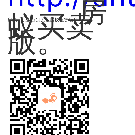
房
蚁
买卖
房蚁手机版分别关注房蚁租赁版和
版
。