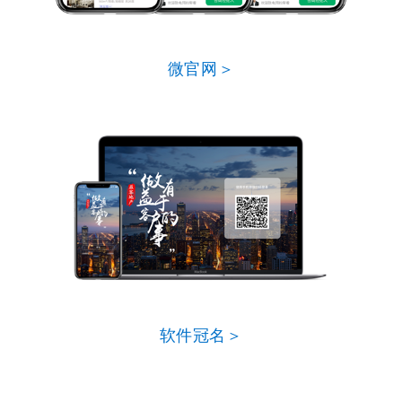
微官网＞
软件冠名＞