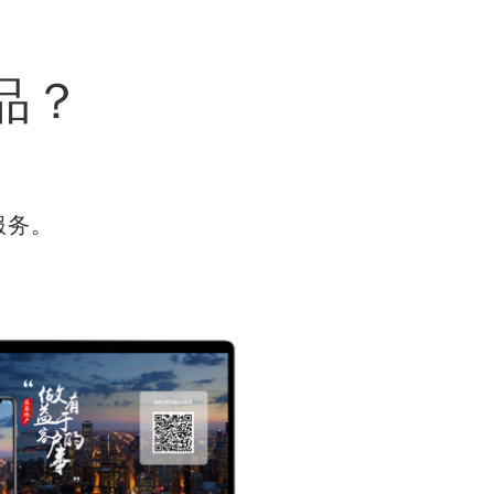
品？
服务。