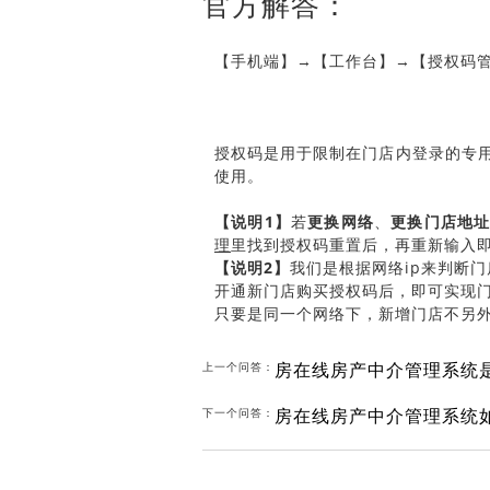
官方解答：
【手机端】
→【工作台】→【授权码
授权码是用于限制在门店内登录的专
使用。
【说明
1】
若
更换网络
、
更换
门店地
理
里找到授权码重置后，再重新输入
【说明
2
】
我们是根据网络
ip来判断
开通新门店购买授权码后，即可实现
只要是同一个网络下，新增门店不另
房在线房产中介管理系统
上一个问答：
房在线房产中介管理系统
下一个问答：