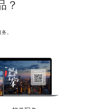
品？
服务。