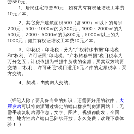
套550元。
1、居民住宅每套80元，如有共有有权证增收工本费
10元／本。
2、其它房产建筑面积500（含500）㎡以下的每宗
200元，500～1000㎡的为300元，1000～2000㎡的为
500元，2000～5000㎡的为800元，5000㎡以上的为
1000元；如共有权证增收工本费10元／本。
3、印花税：印花税：分为“产权转移书据”印花税
和“权利、许可证照”印花税。“产权转移书据”税目税率为
万分之五，计税依据为书据中所载的金额，买卖双方均要
交纳：“权利、许可证照”税目适用5元／件的定额税率，买
方交纳。
4、契税：由购房人交纳。
(经纪人除了要具备专业的知识，还需要好用的软件，
大
雁发房
可以将房源通过绑定的端口群发到房源网站上，无
需手动复制房源信息，文字、图片、视频都能发，全国
性、地方性房产端口已陆续开放，永久免费，欢迎下载体
验！ )