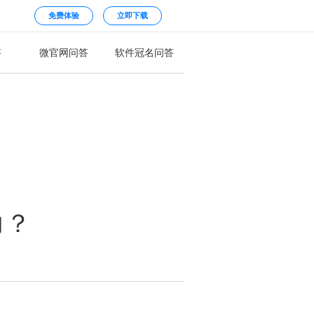
免费体验
立即下载
答
微官网问答
软件冠名问答
力？