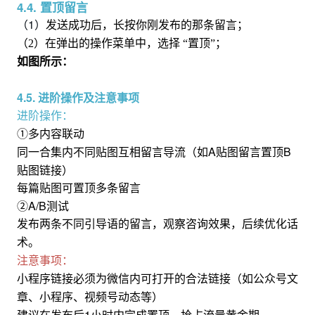
4.4. 置顶留言
（1）
发送成功后，长按你刚发布的那条留言；
（2）在弹出的操作菜单中，选择
“置顶”
；
如图所示：
4.5. 进阶操作及注意事项
进阶操作：
①多内容联动
A贴图留言置顶B
同一合集内不同贴图互相留言导流（如
贴图链接）
每篇贴图
可
置顶
多
条留言
②A/B测试
发布两条不同引导语的留言，观察
咨询效果，后续
优化话
术
。
注意事项：
小程序
链接必须为微信内可打开的合法链接（如公众号文
章、小程序、视频号动态等）
1小时内完成置顶，抢占流量黄金期。