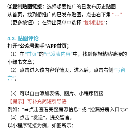
②复制贴图链接：
选择想要推广的已发布历史贴图
“…”
从首页，找到想推广的已发布贴图，点击右下角
“复制链接”
（更多按钮）；在弹出菜单中选择
；
4.3. 贴图评论
打开
“公众号助手”APP首页；
（1）在
“首页”
的
“已发表内容”
中，
找到你想
粘贴链接
的
小绿书文章；
（2）点击进入该
内容
详情页
，进入后，点击右侧
“写留
言”
；
（3）可以自由添加表情、图片、小程序链接
可补充简短引导语
【
提示
】
👈
例如：
“➡️点击查看完整房源信息” 或 “
捡漏好房
入口
”
（4）点击
“发送”
，
提交留言
。
以小程序链接为例，如图所示：