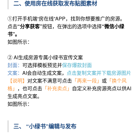
二、使用房在线获取发布贴图素材
①打开手机端“房在线”APP，找到你想要推广的房源。
点击
“分享获客”
按钮，在弹出的选项中选择
“微信小绿
书”。
如图所示：
② AI生成房源专属小绿书宣传文案
封面：
可选择模板预览并
保存爆款封面
文案：
AI会自动生成文案，
点击复制文案并下载房源图片
【说明】
对文案不满意可点击
「再来一段」
或
「换个风
格」
，也可点击
「补充卖点」
自定义补充房源亮点以供AI
生成亮点文案。
如图所示：
三、 “小绿书”编辑与发布