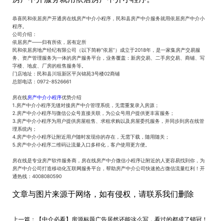
恭喜民和依居房产开通房在线房产中介小程序，民和县房产中介服务就用依居房产中介小
程序。
公司介绍：
依居房产——归有所依，居有定所
民和依居房地产经纪有限公司（以下简称“依居”）成立于2018年，是一家集房产交易服
务、资产管理服务为一体的房产服务平台，业务覆盖：新房交易、二手房交易、商铺、写
字楼、地皮、厂房的租售服务等。
门店地址：民和县川垣新区平兴锦苑3号楼02商铺
总部电话：0972-8526661
房在线
房产中介小程序
优势介绍
1.房产中介小程序无缝对接房产中介管理系统，无需重复录入房源；
2.房产中介小程序与微信公众号直接关联，为公众号用户提供更丰富服务；
3.房产中介小程序为用户提供房屋租售、求租求购以及房屋委托服务，并同步到房在线管
理系统内；
4.房产中介小程序让附近用户随时发现你的存在，无需下载，随用随关；
5.房产中介小程序二维码让流量入口多样化，客户使用更方便。
房在线是专业房产软件服务商，房在线房产中介微信小程序让附近的人更容易找到你，为
房产中介公司打造移动化互联网服务平台，帮助房产中介公司快速抢占微信流量红利！开
通热线：4008080590
文章与图片来源于网络，如有侵权，请联系我们删除
上一篇：
【中介必看】房源标题广告居然还能这么写，看过的都成了销冠！