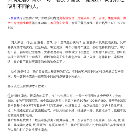
吸引不同的人。
（
房在线
专业级房产中介管理系统内含
房客源管理、房源采集、员工管理、楼盘字典、房
产中介微信小程序
等必备功能，
首店永久免费
，欢迎下载房在线！官方热线：400-8080-
590）
对人来说，什么 更 重要。空气 水！空气能卖钱吗？ 更 重要的不代表就能卖钱。只有
稀缺东西才能卖钱。就是特点。每套房源、每个小区每个业主，都有他稀缺的地方。中介
打广告。都写着业主急售，大家都这么写，根本就没什么意思！假如你了解业主。你可以
说业主因为买了一套房子。所以这套房子业主着急出售。马上入住，急需首付。这样的
话，客户是不是就更愿意和你聊这套房子？
这个就是特点，我们要提炼出每套房的特点。不同的客户用不同的特点来满足客户需
求。每一套房子需要一提练出不同的特点吸引不同的人。
那应该怎么发房源才有效呢？
①必须有卖点。没卖点的房子，打广告也是白打。一般一个商圈有多少经纪人？少的
100。多的可能两三百。每个端口能发多少房源？有的80有的100有的160。按平均100算
是不是每个小区有1万套房子？1万套房子，你没有卖点，你怎么能吸引客户？你没有卖
点，只能通过首页占比去赌运气。你照片拍的不好，描述的不好。就算点开了，也根本没
有意愿给你打电话。
客户如果是找房子一般会看多少页？两页或者三页。所以首页占比是重要，但不是 更 重
要。其实卖点才是 更 重要的。每页30套房子，客户可能会看八九十套房源在其中做选择。
所以我们打广告首先要有卖点。