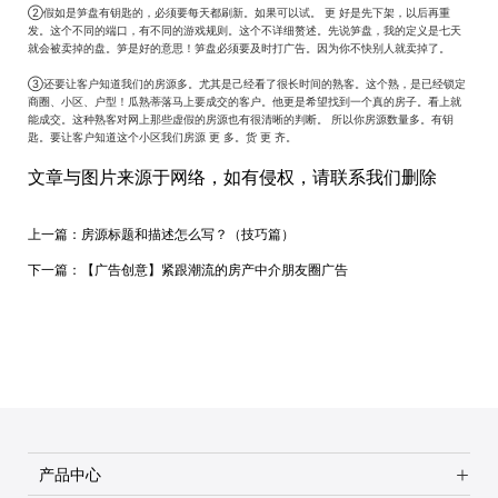
②假如是笋盘有钥匙的，必须要每天都刷新。如果可以试。 更 好是先下架，以后再重
发。这个不同的端口，有不同的游戏规则。这个不详细赘述。先说笋盘，我的定义是七天
就会被卖掉的盘。笋是好的意思！笋盘必须要及时打广告。因为你不快别人就卖掉了。
③还要让客户知道我们的房源多。尤其是己经看了很长时间的熟客。这个熟，是已经锁定
商圈、小区、户型！瓜熟蒂落马上要成交的客户。他更是希望找到一个真的房子。看上就
能成交。这种熟客对网上那些虚假的房源也有很清晰的判断。 所以你房源数量多。有钥
匙。要让客户知道这个小区我们房源 更 多。货 更 齐。
文章与图片来源于网络，如有侵权，请联系我们删除
上一篇：
房源标题和描述怎么写？（技巧篇）
下一篇：
【广告创意】紧跟潮流的房产中介朋友圈广告
产品中心