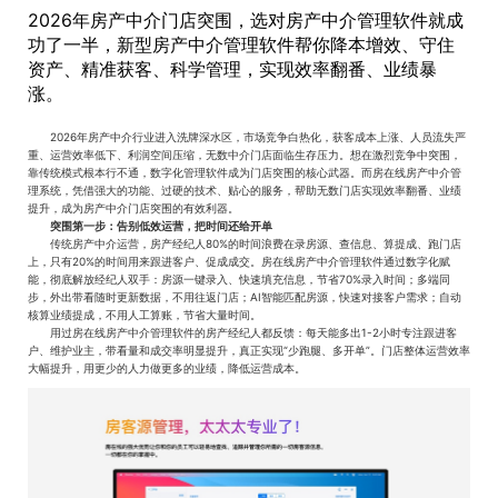
2026年房产中介门店突围，选对房产中介管理软件就成
功了一半，新型房产中介管理软件帮你降本增效、守住
资产、精准获客、科学管理，实现效率翻番、业绩暴
涨。
2026年房产中介行业进入洗牌深水区，市场竞争白热化，获客成本上涨、人员流失严
重、运营效率低下、利润空间压缩，无数中介门店面临生存压力。想在激烈竞争中突围，
靠传统模式根本行不通，数字化管理软件成为门店突围的核心武器。而房在线房产中介管
理系统，凭借强大的功能、过硬的技术、贴心的服务，帮助无数门店实现效率翻番、业绩
提升，成为房产中介门店突围的有效利器。
突围第一步：告别低效运营，把时间还给开单
传统房产中介运营，房产经纪人80%的时间浪费在录房源、查信息、算提成、跑门店
上，只有20%的时间用来跟进客户、促成成交。房在线房产中介管理软件通过数字化赋
能，彻底解放经纪人双手：房源一键录入、快速填充信息，节省70%录入时间；多端同
步，外出带看随时更新数据，不用往返门店；AI智能匹配房源，快速对接客户需求；自动
核算业绩提成，不用人工算账，节省大量时间。
用过房在线房产中介管理软件的房产经纪人都反馈：每天能多出1-2小时专注跟进客
户、维护业主，带看量和成交率明显提升，真正实现“少跑腿、多开单”。门店整体运营效率
大幅提升，用更少的人力做更多的业绩，降低运营成本。