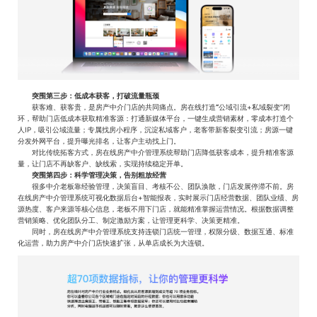
突围第三步：低成本获客，打破流量瓶颈
获客难、获客贵，是房产中介门店的共同痛点。房在线打造
“
公域引流+私域裂变”闭
环，帮助门店低成本获取精准客源：打通新媒体平台，一键生成营销素材，零成本打造个
人IP，吸引公域流量；专属找房小程序，沉淀私域客户，老客带新客裂变引流；房源一键
分发外网平台，提升曝光排名，让客户主动找上门。
对比传统拓客方式，房在线房产中介管理系统帮助门店降低获客成本，提升精准客源
量，让门店不再缺客户、缺线索，实现持续稳定开单。
突围第四步：科学管理决策，告别粗放经营
很多中介老板靠经验管理，决策盲目、考核不公、团队涣散，门店发展停滞不前。房
在线房产中介管理系统可视化数据后台+智能报表，实时展示门店经营数据、团队业绩、房
源热度、客户来源等核心信息，老板不用下门店，就能精准掌握运营情况。根据数据调整
营销策略、优化团队分工、制定激励方案，让管理更科学、决策更精准。
同时，房在线房产中介管理系统支持连锁门店统一管理，权限分级、数据互通、标准
化运营，助力房产中介门店快速扩张，从单店成长为大连锁。