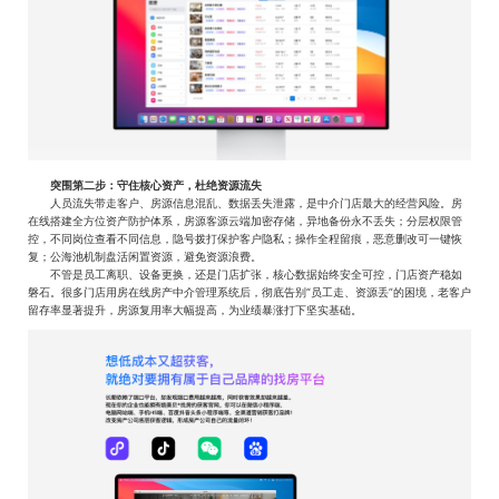
突围第二步：守住核心资产，杜绝资源流失
人员流失带走客户、房源信息混乱、数据丢失泄露，是中介门店最大的经营风险。房
在线搭建全方位资产防护体系，房源客源云端加密存储，异地备份永不丢失；分层权限管
控，不同岗位查看不同信息，隐号拨打保护客户隐私；操作全程留痕，恶意删改可一键恢
复；公海池机制盘活闲置资源，避免资源浪费。
不管是员工离职、设备更换，还是门店扩张，核心数据始终安全可控，门店资产稳如
磐石。很多门店用房在线房产中介管理系统后，彻底告别“员工走、资源丢”的困境，老客户
留存率显著提升，房源复用率大幅提高，为业绩暴涨打下坚实基础。