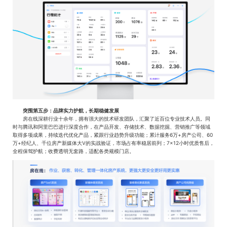
突围第五步：品牌实力护航，长期稳健发展
房在线深耕行业十余年，拥有强大的技术研发团队，汇聚了近百位专业技术人员。同
时与腾讯和阿里巴巴进行深度合作，在产品开发、存储技术、数据挖掘、营销推广等领域
取得多项成果，持续迭代优化产品，紧跟行业趋势升级功能；累计服务6万+房产公司、60
万+经纪人、千位房产新媒体大V的实战验证，市场占有率稳居前列；7×12小时优质售后，
全程保驾护航；收费透明无套路，适配各类规模门店。