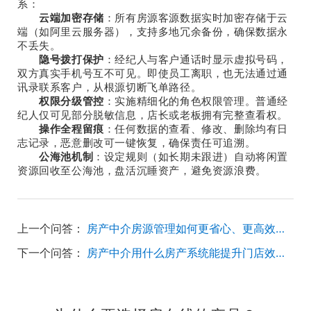
系：
‌
云端加密存储
‌：所有房源客源数据实时加密存储于云
端（如阿里云服务器），支持多地冗余备份，确保数据永
不丢失。
‌
隐号拨打保护
‌：经纪人与客户通话时显示虚拟号码，
双方真实手机号互不可见。即使员工离职，也无法通过通
讯录联系客户，从根源切断飞单路径。
‌
权限分级管控
‌：实施精细化的角色权限管理。普通经
纪人仅可见部分脱敏信息，店长或老板拥有完整查看权。
‌
操作全程留痕
‌：任何数据的查看、修改、删除均有日
志记录，恶意删改可一键恢复，确保责任可追溯。
‌
公海池机制
‌：设定规则（如长期未跟进）自动将闲置
资源回收至公海池，盘活沉睡资产，避免资源浪费。
上一个问答：
房产中介房源管理如何更省心、更高效呢？
下一个问答：
房产中介用什么房产系统能提升门店效率？