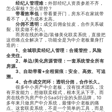
经纪人管理难：
外部经纪人资质参差不齐，
怎么审核？怎么管控？
带看效率低：
带看要开门，房东不在家就带
看不了，人力成本太高。
分佣不透明：
成交后佣金扯皮，合作关系破
裂，联卖做不长久。
而房在线的单边/装修美化联卖系统，直接把
这些痛点全解决了，功能全是为中介老板量身打
造的：
1、全城联卖经纪人管理：合规管控，风险
全兜住。
2、单边/美化房源管理：一套系统管全所有
房源。
3、自助带看+全程留痕：安全、高效、可追
溯。
4、合作成交闭环：透明分佣，合作长久。
很多中小房产中介老板，没有技术团队，没
有开发能力，想做联卖模式，根本无从下手。而
房在线作为房产中介SaaS行业的头部品牌，10
多年来只做房产中介系统，最懂中介老板的痛
点。这套联卖系统，不是一个简单的工具，而是